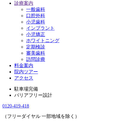
診療案内
一般歯科
口腔外科
小児歯科
インプラント
小児矯正
ホワイトニング
定期検診
審美歯科
訪問診療
料金案内
院内ツアー
アクセス
駐車場完備
バリアフリー設計
0120-419-418
（フリーダイヤル 一部地域を除く）