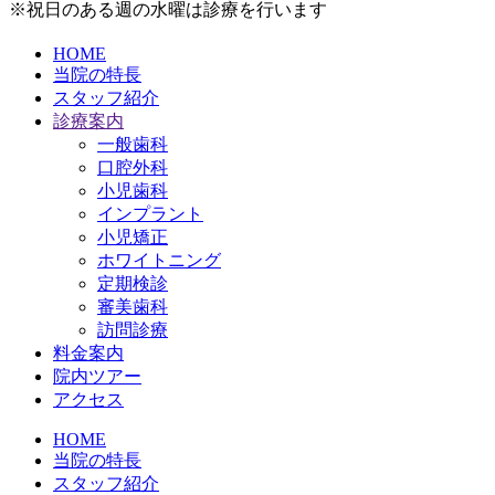
※祝日のある週の水曜は診療を行います
HOME
当院の特長
スタッフ紹介
診療案内
一般歯科
口腔外科
小児歯科
インプラント
小児矯正
ホワイトニング
定期検診
審美歯科
訪問診療
料金案内
院内ツアー
アクセス
HOME
当院の特長
スタッフ紹介