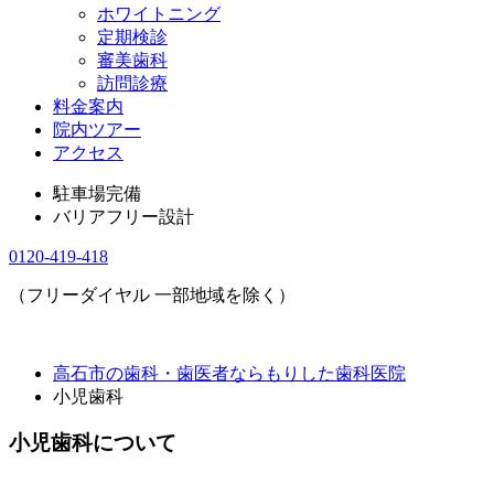
ホワイトニング
定期検診
審美歯科
訪問診療
料金案内
院内ツアー
アクセス
駐車場完備
バリアフリー設計
0120-419-418
（フリーダイヤル 一部地域を除く）
高石市の歯科・歯医者ならもりした歯科医院
小児歯科
小児歯科について