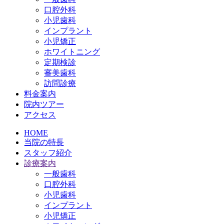
口腔外科
小児歯科
インプラント
小児矯正
ホワイトニング
定期検診
審美歯科
訪問診療
料金案内
院内ツアー
アクセス
HOME
当院の特長
スタッフ紹介
診療案内
一般歯科
口腔外科
小児歯科
インプラント
小児矯正