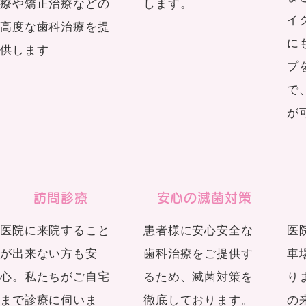
療や矯正治療などの
します。
イ
高度な歯科治療を提
に
供します
プ
で
が
訪問診療
安心の滅菌対策
医院に来院すること
患者様に安心安全な
医
が出来ない方も安
歯科治療をご提供す
車
心。私たちがご自宅
るため、滅菌対策を
り
まで診療に伺いま
徹底しております。
の