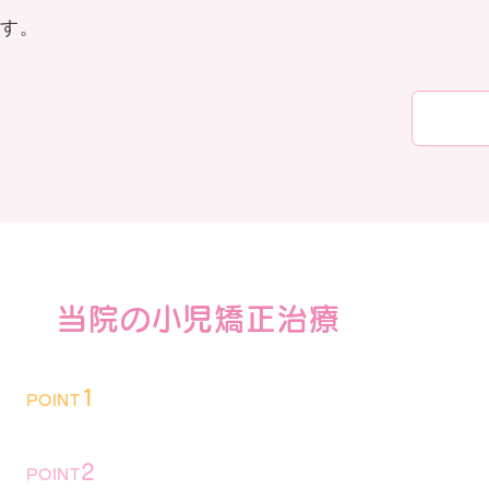
す。
当院の小児矯正治療
専門医による矯正治療
1
POINT
取り外しのできる装置で治療
2
POINT