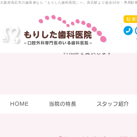
大阪府高石市の歯医者なら『もりした歯科医院』へ。高石駅より徒歩10分・専用駐
駐車
HOME
当院の特長
スタッフ紹介